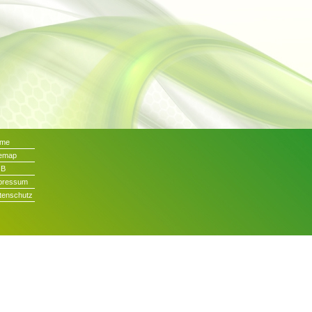
me
temap
GB
pressum
tenschutz