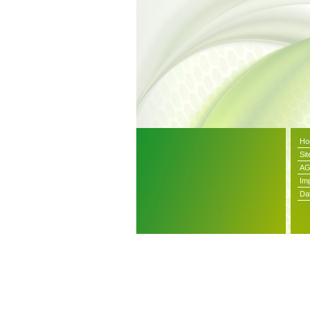
Ho
Si
A
Im
Da