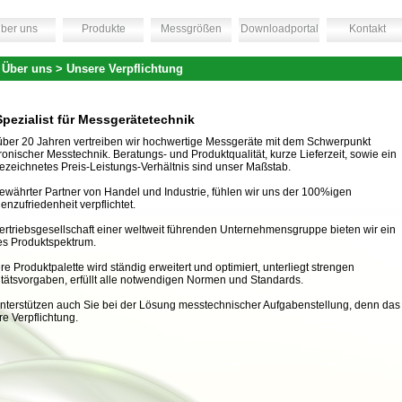
ber uns
Produkte
Messgrößen
Downloadportal
Kontakt
 Über uns > Unsere Verpflichtung
Spezialist für Messgerätetechnik
 über 20 Jahren vertreiben wir hochwertige Messgeräte mit dem Schwerpunkt
ronischer Messtechnik. Bera­tungs- und Produktqualität, kurze Lieferzeit, sowie ein
ezeichnetes Preis-Leistungs-Verhältnis sind unser Maßstab.
ewährter Partner von Handel und Industrie, fühlen wir uns der 100%igen
nzufriedenheit verpflichtet.
ertriebsgesellschaft einer weltweit führenden Unternehmensgruppe bieten wir ein
tes Produktspektrum.
e Produktpalette wird ständig erweitert und optimiert, unterliegt strengen
itätsvorgaben, erfüllt alle notwendigen Normen und Standards.
unterstützen auch Sie bei der Lösung messtechnischer Aufgabenstellung, denn das 
e Verpflichtung.