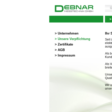
Ü
>
Ihr 
> Unternehmen
> Unsere Verpflichtung
Seit
elekt
> Zertifikate
ausg
> AGB
Als b
> Impressum
Kunde
Als V
brei
Unser
Qual
Wir 
unser