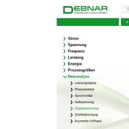
Ü
>
Strom
Spannung
Frequenz
Leistung
Energie
Prozessgrößen
Netzanalyse
Leistungsfaktor
Phasenwinkel
Synchronität
Nullspannung
Doppelspannung
Drehfeldrichtung
Asymetrie U/Phase