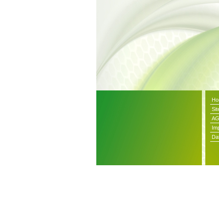
Ho
Si
A
Im
Da