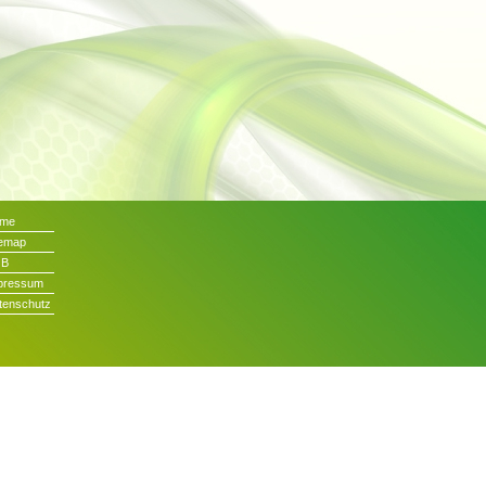
me
temap
GB
pressum
tenschutz