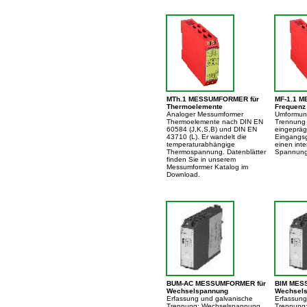
MTh.1 MESSUMFORMER für
MF-1.1 
Thermoelemente
Frequenz
Analoger Messumformer
Umformun
Thermoelemente nach DIN EN
Trennung 
60584 (J,K,S,B) und DIN EN
eingepräg
43710 (L). Er wandelt die
Eingangsg
temperaturabhängige
einen int
Thermospannung. Datenblätter
Spannung
finden Sie in unserem
Messumformer Katalog im
Download.
BUM-AC MESSUMFORMER für
BIM MES
Wechselspannung
Wechsels
Erfassung und galvanische
Erfassung
Trennung: Wechselspannung
Trennung: