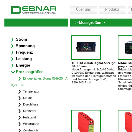
Über uns
Produkte
> Messgrößen >
Strom
Spannung
Frequenz
Leistung
TFT1-13 3-fach Digital-Anzeige
MT440 
Energie
96x48 mm
programm
Neue Anzeige mit 3x0/4-20mA,
Erfasst b
Prozessgrößen
0-10VDC Eingängen. Wählbare
und wandl
Messwert-und Hintergrundfarben
Frequenz,
Eingeprägtes Signal 0(4)-20mA,
und Texten. Anzeige 2,4",
Phasenwink
320x240 Pixel
Scheinleis
0(2)-10V
eingepräg
Stromsign
Temperatur
Druck
Durchfluss
Drehzahl
Füllstand
Widerstand
Zeit/Impuls