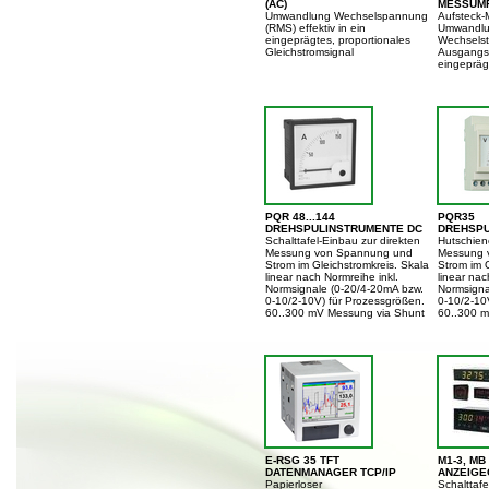
(AC)
MESSUM
Umwandlung Wechselspannung
Aufsteck-
(RMS) effektiv in ein
Umwandlu
eingeprägtes, proportionales
Wechselst
Gleichstromsignal
Ausgangss
eingepräg
PQR 48...144
PQR35
DREHSPULINSTRUMENTE DC
DREHSPU
Schalttafel-Einbau zur direkten
Hutschien
Messung von Spannung und
Messung 
Strom im Gleichstromkreis. Skala
Strom im G
linear nach Normreihe inkl.
linear nac
Normsignale (0-20/4-20mA bzw.
Normsigna
0-10/2-10V) für Prozessgrößen.
0-10/2-10
60..300 mV Messung via Shunt
60..300 m
E-RSG 35 TFT
M1-3, MB
DATENMANAGER TCP/IP
ANZEIGE
Papierloser
Schalttaf