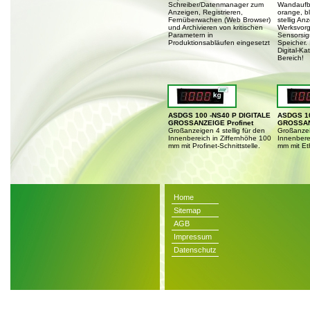
Schreiber/Datenmanager zum
Wandaufba
Anzeigen, Registrieren,
orange, bl
Fernüberwachen (Web Browser)
stellig An
und Archivieren von kritischen
Werksvorg
Parametern in
Sensorsig
Produktionsabläufen eingesetzt
Speicher.
Digital-K
Bereich!
ASDGS 100 -NS40 P DIGITALE
ASDGS 10
GROSSANZEIGE Profinet
GROSSAN
Großanzeigen 4 stellig für den
Großanzeig
Innenbereich in Ziffernhöhe 100
Innenbere
mm mit Profinet-Schnittstelle.
mm mit Eth
Home
Sitemap
AGB
Impressum
Datenschutz