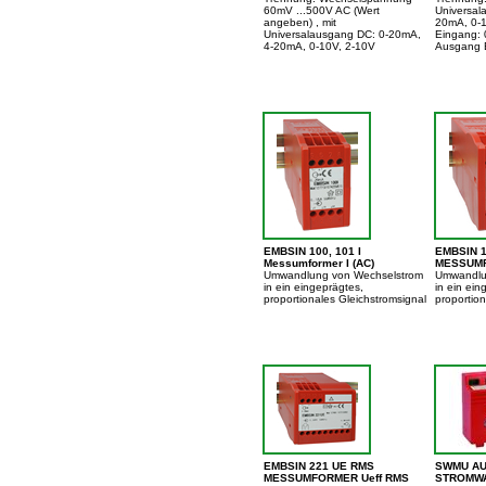
60mV ...500V AC (Wert
Universal
angeben) , mit
20mA, 0-1
Universalausgang DC: 0-20mA,
Eingang: 
4-20mA, 0-10V, 2-10V
Ausgang E
EMBSIN 100, 101 I
EMBSIN 1
Messumformer I (AC)
MESSUMF
Umwandlung von Wechselstrom
Umwandlu
in ein eingeprägtes,
in ein ein
proportionales Gleichstromsignal
proportion
EMBSIN 221 UE RMS
SWMU AU
MESSUMFORMER Ueff RMS
STROMWA