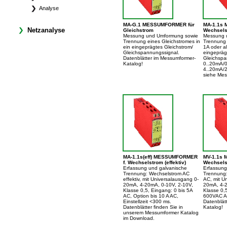
Analyse
MA-G.1 MESSUMFORMER für
MA-1.1s
Netzanalyse
Gleichstrom
Wechsels
Messung und Umformung sowie
Messung 
Trennung eines Gleichstromes in
Trennung 
ein eingeprägtes Gleichstrom/
1A oder al
Gleichspannungssignal.
eingepräg
Datenblätter im Messumformer-
Gleichspa
Katalog!
0..20mA/0
4..20mA/2
siehe Mes
MA-1.1s(eff) MESSUMFORMER
MV-1.1s
f. Wechselstrom (effektiv)
Wechsel
Erfassung und galvanische
Erfassung
Trennung: Wechselstrom AC
Trennung
effektiv, mit Universalausgang 0-
AC, mit U
20mA, 4-20mA, 0-10V, 2-10V,
20mA, 4-2
Klasse 0,5, Eingang: 0 bis 5A
Klasse 0,5
AC, Option bis 10 A AC,
600VAC AC
Einstellzeit <300 ms.
Datenblät
Datenblätter finden Sie in
Katalog!
unserem Messumformer Katalog
im Download.