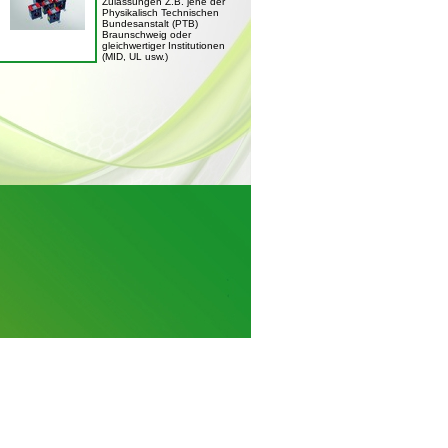
Zulassungen Z.B. jene der
Physikalisch Technischen
Bundesanstalt (PTB)
Braunschweig oder
gleichwertiger Institutionen
(MID, UL usw.)