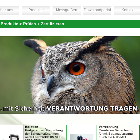
ber uns
Produkte
Messgrößen
Downloadportal
Kontakt
 Produkte > Prüfen + Zertifizieren
Isolation
Verrechnung
Prüfgerät zur Überprüfung
Geräte zur Verrechnung
der Schutzmaßnahmen
für mit Bauartzulassung
nach EN 62638/DIN VDE
durch die PTB/MID