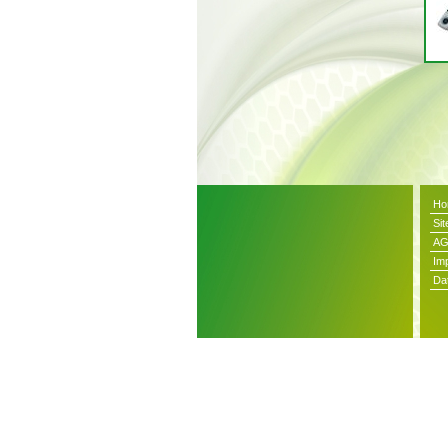
Ho
Si
A
Im
Da