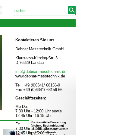
Kontaktieren Sie uns
Debnar Messtechnik GmbH
Klaus-von-Klitzing-Str. 3
D-76829 Landau
info@debnar-messtechnik.de
www.debnar-messtechnik.de
Tel. +49 (0)6341/ 68156-0
Fax +49 (0)6341/ 68156-66
Geschäftszeiten:
Mo-Do:
7:30 Uhr - 12:00 Uhr sowie
12:45 Uhr -16:15 Uhr
Konformitäts-Bewertung
Fr:
(bisher: Beglaubigung)
7:30 Uhr -12:00 Uhr sowie
Bauartzugelassene Geräte
besitzen nationale
12:45 Uhr -15:00 Uhr