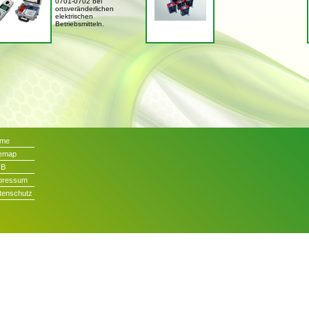
0701-0702 bei
ortsveränderlichen
elektrischen
Betriebsmitteln.
me
temap
GB
pressum
tenschutz