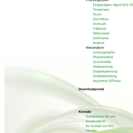
Eingeprägtes Signal 0(4)-2
Temperatur
Druck
Durchfluss
Drehzahl
Füllstand
Widerstand
Zeit/Impuls
Analyse
Netzanalyse
Leistungsfaktor
Phasenwinkel
Synchronität
Nullspannung
Doppelspannung
Drehfeldrichtung
Asymetrie U/Phase
Downloadportal
Kontakt
Kontaktieren Sie uns
Kundendienst
Ihr Kontakt vor Ort
Händler