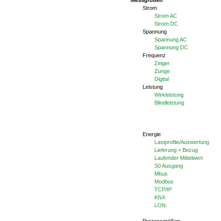
Strom
Strom AC
Strom DC
Spannung
Spannung AC
Spannung DC
Frequenz
Zeiger
Zunge
Digital
Leistung
Wirkleistung
Blindleistung
Energie
Lastprofile/Auswertung
Lieferung + Bezug
Laufender Mittelwert
S0 Ausgang
Mbus
Modbus
TCP/IP
KNX
LON
Prozessgrößen