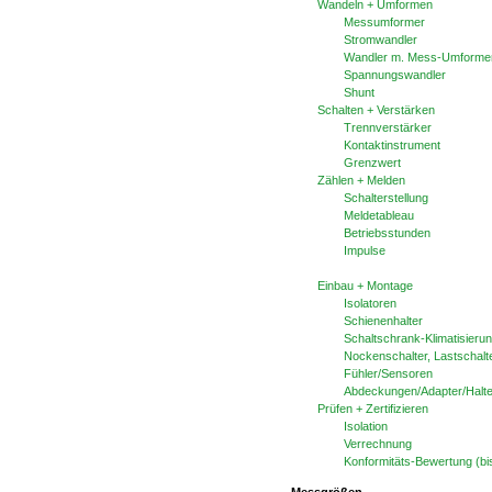
Wandeln + Umformen
Messumformer
Stromwandler
Wandler m. Mess-Umforme
Spannungswandler
Shunt
Schalten + Verstärken
Trennverstärker
Kontaktinstrument
Grenzwert
Zählen + Melden
Schalterstellung
Meldetableau
Betriebsstunden
Impulse
Einbau + Montage
Isolatoren
Schienenhalter
Schaltschrank-Klimatisieru
Nockenschalter, Lastschalt
Fühler/Sensoren
Abdeckungen/Adapter/Halte
Prüfen + Zertifizieren
Isolation
Verrechnung
Konformitäts-Bewertung (bi
Messgrößen