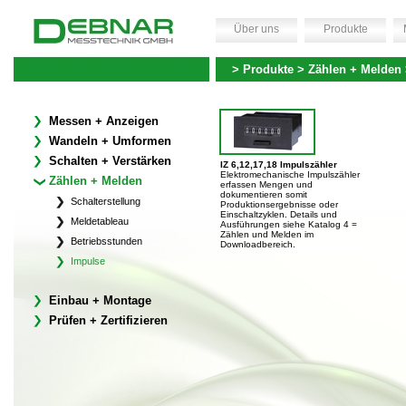
Über uns
Produkte
> Produkte > Zählen + Melden
Messen + Anzeigen
Wandeln + Umformen
Schalten + Verstärken
IZ 6,12,17,18 Impulszähler
Elektromechanische Impulszähler
Zählen + Melden
erfassen Mengen und
dokumentieren somit
Schalterstellung
Produktionsergebnisse oder
Einschaltzyklen. Details und
Meldetableau
Ausführungen siehe Katalog 4 =
Zählen und Melden im
Betriebsstunden
Downloadbereich.
Impulse
Einbau + Montage
Prüfen + Zertifizieren