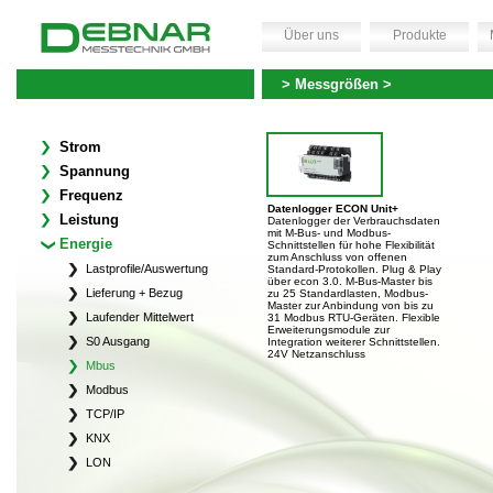
Über uns
Produkte
> Messgrößen >
Strom
Spannung
Frequenz
Datenlogger ECON Unit+
Leistung
Datenlogger der Verbrauchsdaten
mit M-Bus- und Modbus-
Energie
Schnittstellen für hohe Flexibilität
zum Anschluss von offenen
Lastprofile/Auswertung
Standard-Protokollen. Plug & Play
über econ 3.0. M-Bus-Master bis
Lieferung + Bezug
zu 25 Standardlasten, Modbus-
Master zur Anbindung von bis zu
Laufender Mittelwert
31 Modbus RTU-Geräten. Flexible
Erweiterungsmodule zur
S0 Ausgang
Integration weiterer Schnittstellen.
24V Netzanschluss
Mbus
Modbus
TCP/IP
KNX
LON