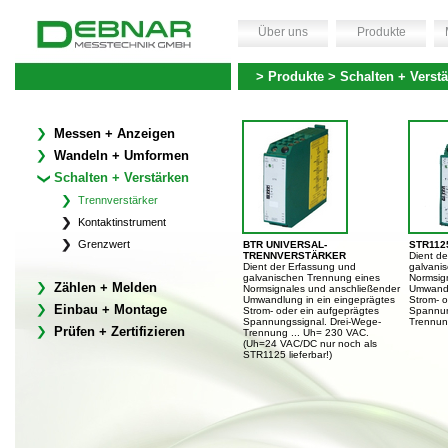
Über uns
Produkte
> Produkte > Schalten + Verstä
Messen + Anzeigen
Wandeln + Umformen
Schalten + Verstärken
Trennverstärker
Kontaktinstrument
Grenzwert
BTR UNIVERSAL-
STR112
TRENNVERSTÄRKER
Dient d
Dient der Erfassung und
galvani
galvanischen Trennung eines
Normsig
Zählen + Melden
Normsignales und anschließender
Umwandl
Umwandlung in ein eingeprägtes
Strom- o
Einbau + Montage
Strom- oder ein aufgeprägtes
Spannun
Spannungssignal. Drei-Wege-
Trennun
Prüfen + Zertifizieren
Trennung ... Uh= 230 VAC.
(Uh=24 VAC/DC nur noch als
STR1125 lieferbar!)