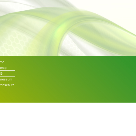
me
temap
GB
pressum
tenschutz