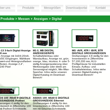
ber uns
Produkte
Messgrößen
Downloadportal
Kontakt
 Produkte > Messen + Anzeigen > Digital
-13 3-fach Digital-Anzeige
M1-3, MB DIGITAL
MG -AVR, ATR / -BVR, BTR
48 mm
ANZEIGEGERÄTE
DIGITALE GROSSANZEIGEN
 Anzeige mit 3x0/4-20mA,
Schalttafeleinbau oder
Großanzeigen 4-8 stellig für den
VDC Eingängen. Wählbare
Wandaufbau, Anzeige rot, grün,
Innenbereich in Ziffernhöhe
wert-und Hintergrundfarben
orange, blau, tricolour, 4- oder 5-
57,100,200 mm, ALU-
Texten. Anzeige 2,4",
stellig Anzeigenjustierung über
Profilgehäuse für industriellen
240 Pixel
Werksvorgabe oder direkt am
Einsatz, Aufbau- und
Sensorsignal möglich, Min-/Max-
Schalttafeleinbau. Infos siehe
Speicher. Infos siehe unseren
unseren Digital-Katalog im
Digital-Katalog im Download-
Download-Bereich!
Bereich!
S 100 -NS40 P DIGITALE
ASDGS 100 -NS40 E DIGITALE
SSANZEIGE Profinet
GROSSANZEIGE Ethernet
anzeigen 4 stellig für den
Großanzeigen 4 stellig für den
nbereich in Ziffernhöhe 100
Innenbereich in Ziffernhöhe 100
t Profinet-Schnittstelle.
mm mit Ethernet-Schnittstelle.