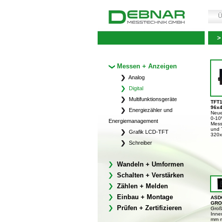
Ü
>
Messen + Anzeigen
Analog
Digital
Multifunktionsgeräte
TFT1
96x
Energiezähler und
Neue
0-10
Energiemanagement
Mess
und 
Grafik LCD-TFT
320x
Schreiber
Wandeln + Umformen
Schalten + Verstärken
Zählen + Melden
Einbau + Montage
ASDG
GRO
Prüfen + Zertifizieren
Groß
Inne
mm mi