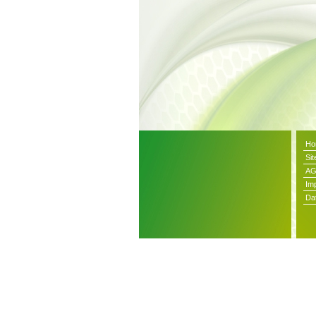
Ho
Si
A
Im
Da