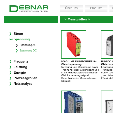
Über uns
Produkte
> Messgrößen >
Strom
Spannung
Spannung AC
Spannung DC
Frequenz
MV-G.1 MESSUMFORMER für
BUM-DC 
Gleichspannung
Gleichsp
Leistung
Messung und Umformung sowie
Erfassung
Trennung einer Gleichspannung
Trennung
Energie
in ein eingeprägtes Gleichstrom /
60mV...5
Gleichspannungssignal.
, mit Uni
Prozessgrößen
Datenblätter im Messumformer-
20mA, 4-
Katalog!
Netzanalyse